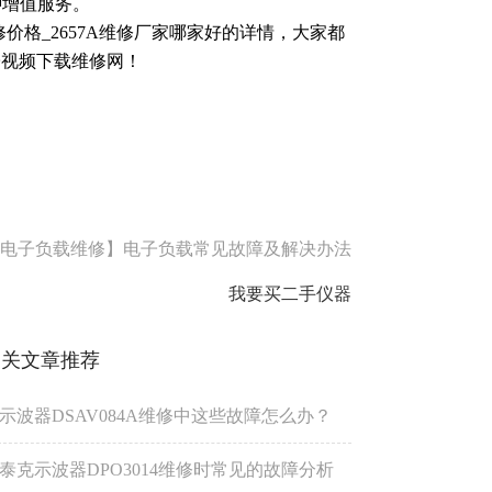
值服务。
维修价格_2657A维修厂家哪家好
的详情，大家都
子视频下载维修网
！
电子负载维修】电子负载常见故障及解决办法
我要买二手仪器
相关文章推荐
. 示波器DSAV084A维修中这些故障怎么办？
. 泰克示波器DPO3014维修时常见的故障分析