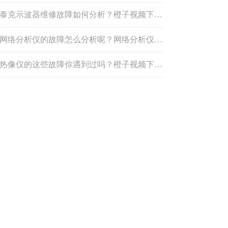
3. 泰克示波器维修故障如何分析？橙子视频下载维修
4. 网络分析仪的故障怎么分析呢？网络分析仪维修
5. 热像仪的这些故障你遇到过吗？橙子视频下载热像仪维修