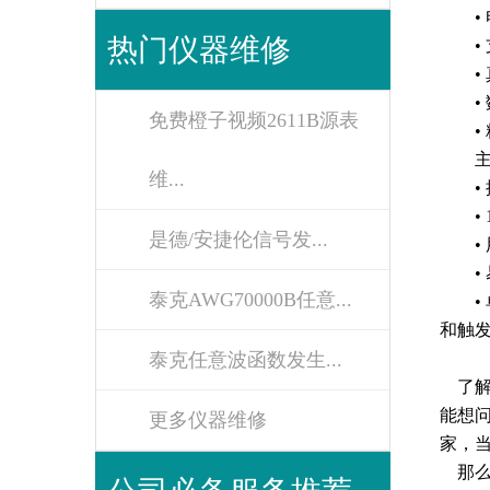
• 
热门仪器维修
• 
• 
• 数
免费橙子视频2611B源表
• 
主要特
维...
• 提
• 1
是德/安捷伦信号发...
• 用
• 易
泰克AWG70000B任意...
• 单
和触发
泰克任意波函数发生...
了解
能想问
更多仪器维修
家，
当
那么