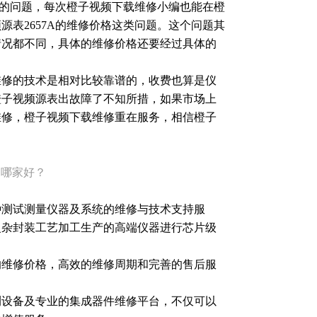
题，每次橙子视频下载维修小编也能在橙
频源表
2657A的维修价格这类问题。这个问题其
情况都不同，具体的维修价格还要经过具体的
维修
的技术是相对比较靠谱的，收费也算是仪
橙子视频源表出故障了不知所措，如果市场上
维修
，橙子视频下载维修重在服务，相信橙子
从事各种测试测量仪器及系统的维修与技术支持服
型采用复杂封装工艺加工生产的高端仪器进行芯片级
维修价格，高效的维修周期和完善的售后服
备及专业的集成器件维修平台，不仅可以