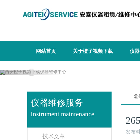
橙子视频下载,橙子视频软件,免费橙子视
网站首页
关于橙子视频下载
仪器
Previous
您
仪器维修服务
Instrument maintenance
26
发布时间
技术文章