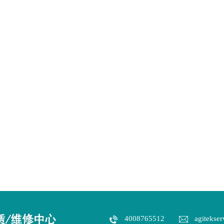
4008765512
agitekser