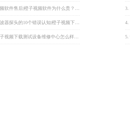
3.橙子视频软件售后|橙子视频软件为什么贵？橙子视频软件仪器维修哪家好？
4.关于示波器探头的10个错误认知|橙子视频下载维修分享
5.西安橙子视频下载测试设备维修中心怎么样呢？