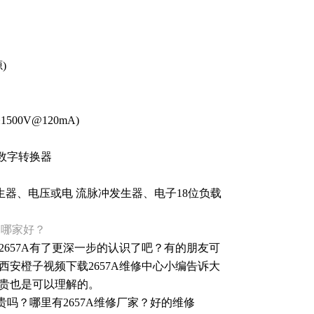
)
00V@120mA)
s数字转换器
、电压或电 流脉冲发生器、电子18位负载
2657A有了更深一步的认识了吧？有的朋友可
西安橙子视频下载
2657A维修
中心小编告诉大
格贵也是可以理解的。
贵吗？哪里有
2657A维修厂家？
好的维修