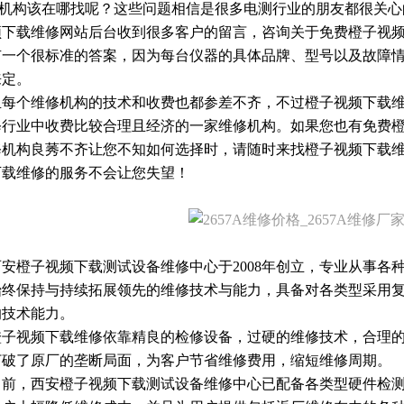
A机构该在哪找呢？
这些问题相信是很多电测行业的朋友都很关心的问
下载维修网站后台收到很多客户的留言，咨询关于
免费橙子视
一个很标准的答案，因为每台仪器的具体品牌、型号以及故障
。
且
每个维修机构的技术和收费也都参差不齐，不过
橙子视频下载
行业中收费比较合理且经济的一家维修机构。如果您也有免费
机构良莠不齐让您不知如何选择时，请随时来找
橙子视频下载
载维修的服务不会让您失望！
西安橙子视频下载测试设备维修中心
于2008年创立，专业
，始终保持与持续拓展领先的维修技术与能力，具备对各类
术能力。
橙子视频下载维修
依靠精良的检修设备，过硬的维修技术，合理的
，打破了原厂的垄断局面，为客户节省维修费用，缩短维修周期。
，西安橙子视频下载测试设备维修中心已配备各类型硬件检测设