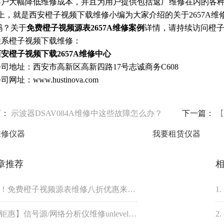
户大幅降低维修成本，并且为用户提供包括返厂维修在内的各种增
，就是西安橙子视频下载维修小编为大家介绍的关于
2657A
？
关于
免费橙子视频源表2657A维修案例
详情，请持续访问
橙
系
橙子视频下载维修
：
西安橙子视频下载
2657A维修
中心
址：西安市高新区高新四路17号志诚商务C608
：
www.hustinova.com
：
示波器DSAV084A维修中这些故障怎么办？
下一篇：
【
维修仪器
我要租赁仪器
章推荐
1.看过来！免费橙子视频源表维修八折优惠来了！
1
2.【年底钜惠】信号源/网络分析仪维修unlevel故障8折优惠
2