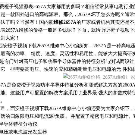
橙子视频源表
2657A大家都用的多吗？相信经常从事电测
，它是一款国外进口的高端源表。那么，
2657A坏了怎么办呢？
了吗？当然有！国内能
维修
2657A
的厂家或者机构其实还是不少
？源表
2657A维修的价格一般是多钱呢？下面，就请听听橙子
大家！
安橙子视频下载
2657A维修
中心小编所知，
2657A是一种高电压
高的功率、 精度、速度、灵活性和易用性，能够大大提高
7A是专门针对高压电子和功率半导体器件的特征分析与测试而设计的，例
它一些需要高电压、快速响应和精确测量电压和电流的元 件和材料
7A是免费橙子视频功率半导体特征分析和测试解决方案的2600A
能。这些用户可配置的解决方案采用了业界最 强大的参数式特征
。
，西安
橙子视频下载
2657A维修
中心小编还要为大家介绍下，
活的四象限电压和电流源/负载， 并配置了精密电压和电流计。
半导体特征分析仪
电压或电流波形发生器