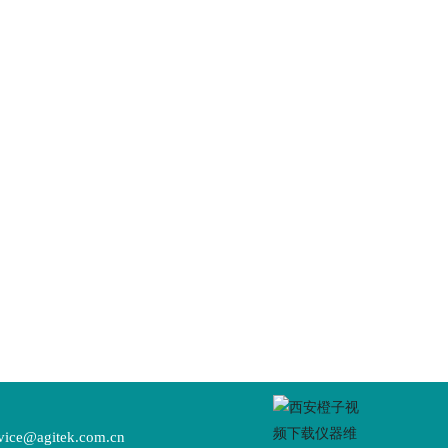
vice@agitek.com.cn