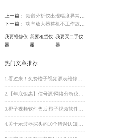
上一篇：
频谱分析仪出现幅度异常现象怎么办？橙子视频下载测试工程师为您分享
下一篇：
功率放大器整机不工作故障怎么办？橙子视频下载测试工程师为您解答
我要维修仪
我要租赁仪
我要买二手仪
器
器
器
热门文章推荐
1.看过来！免费橙子视频源表维修八折优惠来了！
2.【年底钜惠】信号源/网络分析仪维修unlevel故障8折优惠
3.橙子视频软件售后|橙子视频软件为什么贵？橙子视频软件仪器维修哪家好？
4.关于示波器探头的10个错误认知|橙子视频下载维修分享